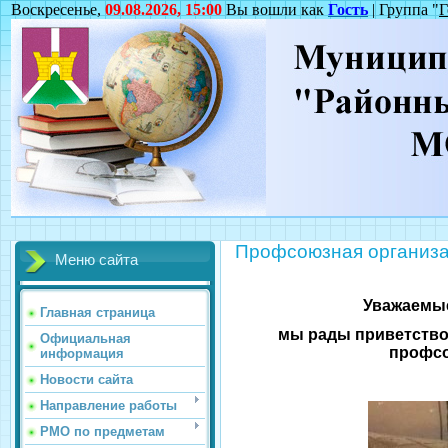
Воскресенье,
09.08.2026, 15:00
Вы вошли как
Гость
| Группа "
Г
Профсоюзная организ
Меню сайта
Уважаемые
Главная страница
мы рады приветство
Официальная
профсо
информация
Новости сайта
Направление работы
РМО по предметам